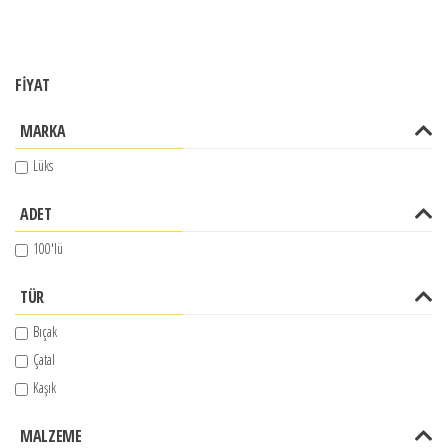
FİYAT
MARKA
Lüks
ADET
100'lü
TÜR
Bıçak
Çatal
Kaşık
MALZEME