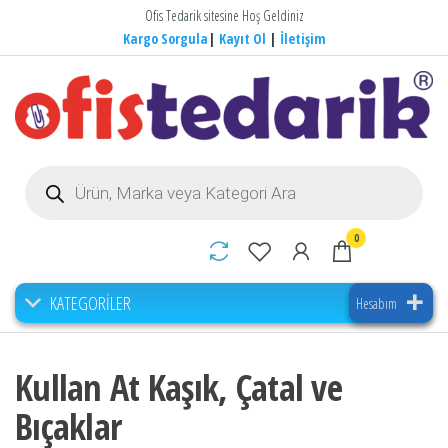
İçeriğe
Ofis Tedarik sitesine Hoş Geldiniz
atla
Kargo Sorgula
|
Kayıt Ol
|
İletişim
Ofis Tedarik
Kurumsal Hizmetin Başarılı Markası
P
r
o
d
u
0
c
t
s
s
e
KATEGORİLER
Hesabım
a
r
c
h
Kullan At Kaşık, Çatal ve
Bıçaklar