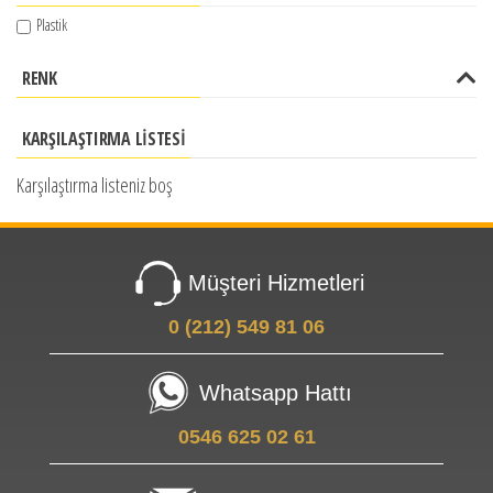
Plastik
RENK
KARŞILAŞTIRMA LISTESI
Karşılaştırma listeniz boş
Müşteri Hizmetleri
0 (212) 549 81 06
Whatsapp Hattı
0546 625 02 61